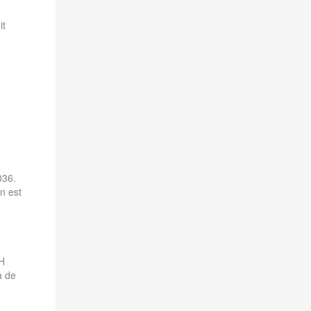
it
036.
n est
CH
à de