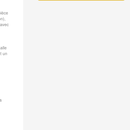
pièce
n),
 avec
alle
et un
s