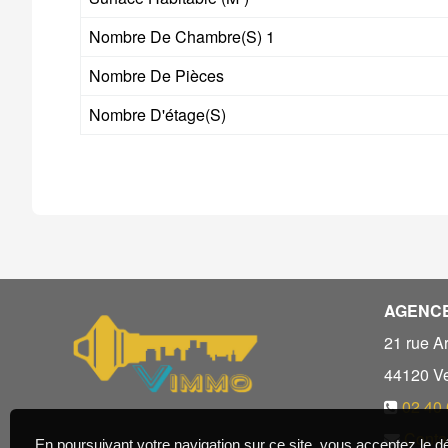
Nombre De Chambre(s) 1
Nombre De Pièces
Nombre D'étage(s)
AGENCE
21 rue Ar
44120
V
02 40 
Conta
En poursuivant votre navigation sur ce site, vous acceptez le 