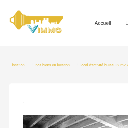
Accueil
L
location
nos biens en location
local d'activité bureau 60m2 