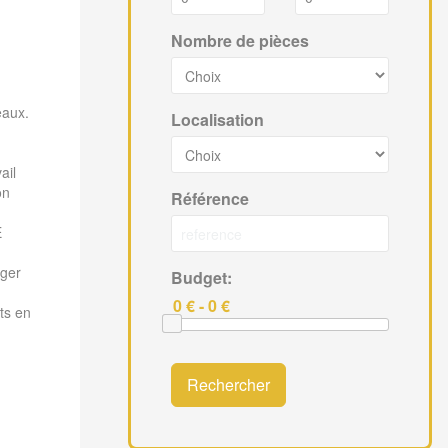
Nombre de pièces
eaux.
Localisation
ail
on
Référence
E
ager
Budget:
ts en
Rechercher