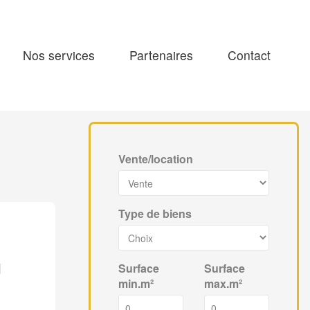
Nos services
Partenaires
Contact
Vente/location
Type de biens
u
Surface
Surface
min.m²
max.m²